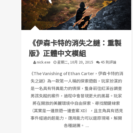
《伊森卡特的消失之謎：重製
版》正體中文模組
nick.exe
星期二, 10月 20, 2015
45 則評論
《The Vanishing of Ethan Carter，伊森卡特的消
失之謎》為一款第一人稱的探索遊戲，玩家扮演的
是一名具有特異能力的偵探，隻身前往紅溪谷調查
男孩失蹤的案件，過程中會發現更大的黑幕。玩家
將在開放的美麗環境中自由探索、尋找關鍵線索
（其實是一邊旅遊一邊查案 XD），且主角具有透見
事件經過的超能力，運用能力可以還原現場，解開
各種謎團。 ...