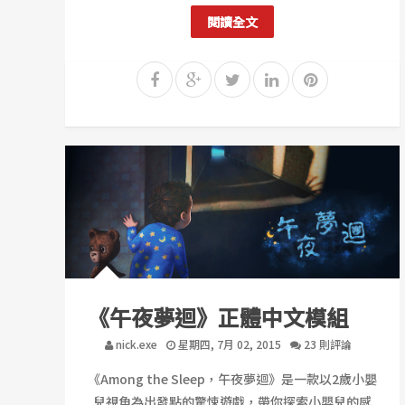
閱讀全文
《午夜夢迴》正體中文模組
nick.exe
星期四, 7月 02, 2015
23 則評論
《Among the Sleep，午夜夢迴》是一款以2歲小嬰
兒視角為出發點的驚悚遊戲，帶你探索小嬰兒的感