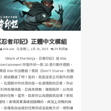
《忍者印記》正體中文模組
nick.exe
星期二, 1月 20, 2015
59 則評論
《Mark of the Ninja，忍者印記》是 Klei
ntertainment 所製作的一款 2D 潛行動作遊戲，
果說 Klei 你沒聽過？那說《Don't Starve，別餓
死》總該聽過了吧？是的，就是這家公司製作的遊
戲。在遊戲中你扮演的是一名潛隱族的忍者，你必
須利用各種技能、忍具來誘敵，擺脫陷阱，以完成
宗族的任務。當然，如果你以為遊戲就這樣？那就
錯啦！劇情其實滿峰迴路轉的，再加上流暢的操
作，各種高自由度的任務完成及殺敵方式，絕對讓