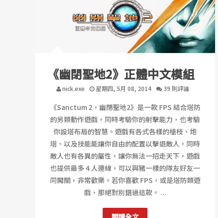
《幽閉聖地2》正體中文模組
nick.exe
星期四, 5月 08, 2014
39 則評論
《Sanctum 2，幽閉聖地2》是一款 FPS 結合塔防
的另類動作遊戲，同時考驗你的射擊能力，也考驗
你設塔布局的智慧。遊戲有各式各樣的槍枝、炮
塔、以及技能能讓你自由的配置以擊退敵人，同時
敵人也有各異的屬性，讓你無法一招走天下，遊戲
也提供最多 4 人連線，可以與豬一樣的隊友好友一
同闖關，非常歡樂。若你喜歡 FPS，或是塔防類遊
戲，那絕對別錯過這款。 ...
閱讀全文