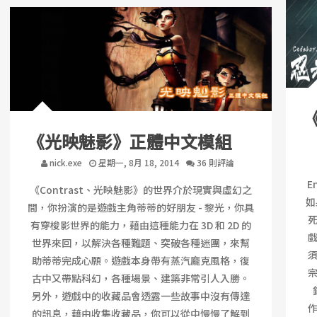
《光映魅影》正體中文模組
nick.exe
星期一, 8月 18, 2014
36 則評論
E
《Contrast、光映魅影》的世界介於現實與虛幻之
如
間，你扮演的是遊戲主角蒂蒂的好朋友 - 黎光，你具
有穿梭影世界的能力，藉由這種能力在 3D 和 2D 的
世界來回，以解決各種難題、突破各種迷團，來幫
助蒂蒂完成心願。遊戲本身帶有蒸汽龐克風格，復
古中又帶點科幻，各種場景、建築非常引人入勝。
另外，遊戲中的收藏品會透露一些故事中沒有傳達
的訊息，藉由收集收藏品，你可以從中慢慢了解到