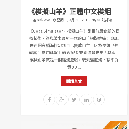
《模擬山羊》正體中文模組
nick.exe
星期一, 3月 30, 2015
40 則評論
《Goat Simulator，模擬山羊》是目前最嶄新的模
擬技術，為您帶來最新一代的山羊模擬體驗！ 您無
需再困在腦海裡幻想自己變成山羊，因為夢想已經
成真！ 就用鍵盤上的 WASD 來創造歷史吧！基本上
模擬山羊就是一個腦殘遊戲，玩到變腦殘，恕不負
責 XD ...
閱讀全文