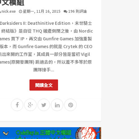
中文模組
nick.exe
星期一, 11月 16, 2015
196 則評論
Darksiders II: Deathinitive Edition，末世騎士
I：終結版》是自從 THQ 破產倒閉之後，由 Nordic
ames 買下 IP，再交由 Gunfire Games 加強重製
版本，而 Gunfire Games 的就是 Crytek 的 CEO
跳出來開的工作室，其成員一部分皆是當初 Vigil
ames(原開發團隊) 跳過去的，所以差不多等於原
團隊接手...
閱讀全文