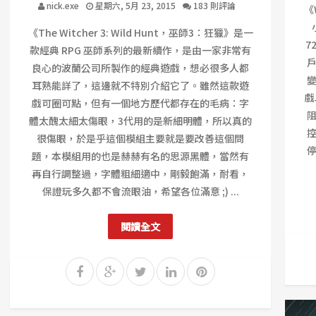
nick.exe
星期六, 5月 23, 2015
183 則評論
《
《The Witcher 3: Wild Hunt，巫師3：狂獵》是一
7
款經典 RPG 巫師系列的最新續作，是由一家非常有
良心的波蘭公司所製作的經典遊戲，想必很多人都
耳熟能詳了，這邊就不特別介紹它了。雖然這款遊
戲
戲可圈可點，但有一個地方歷代都存在的毛病：字
體太醜太細太傷眼，3代用的是新細明體，所以真的
很傷眼，於是乎這個模組主要就是要改善這個問
題，本模組用的也是赫赫有名的思源黑體，當然有
再自行調整過，字體粗細適中，剛毅飽滿，耐看，
保證玩多久都不會流眼油，希望各位滿意 ;) ...
閱讀全文