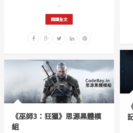
...
閱讀全文
《巫師3：狂獵》思源黑體模
組