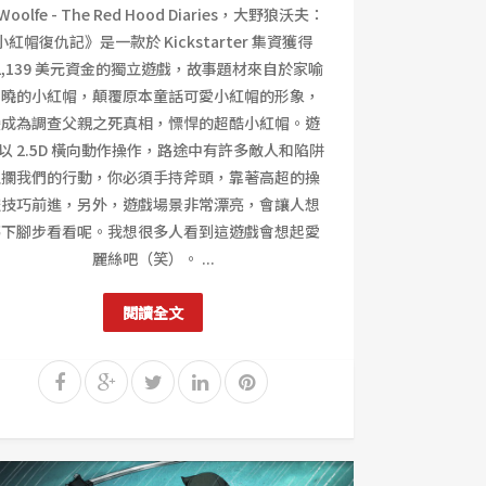
Woolfe - The Red Hood Diaries，大野狼沃夫：
小紅帽復仇記》是一款於 Kickstarter 集資獲得
2,139 美元資金的獨立遊戲，故事題材來自於家喻
戶曉的小紅帽，顛覆原本童話可愛小紅帽的形象，
變成為調查父親之死真相，慓悍的超酷小紅帽。遊
以 2.5D 橫向動作操作，路途中有許多敵人和陷阱
阻攔我們的行動，你必須手持斧頭，靠著高超的操
控技巧前進，另外，遊戲場景非常漂亮，會讓人想
停下腳步看看呢。我想很多人看到這遊戲會想起愛
麗絲吧（笑）。 ...
閱讀全文