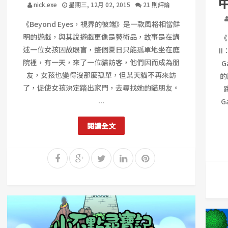
nick.exe
星期三, 12月 02, 2015
21 則評論
《Beyond Eyes，視界的彼端》是一款風格相當鮮
明的遊戲，與其說遊戲更像是藝術品，故事是在講
《
述一位女孩因故眼盲，整個夏日只能孤單地坐在庭
I
院裡，有一天，來了一位貓訪客，他們因而成為朋
G
友，女孩也變得沒那麼孤單，但某天貓不再來訪
的
了，促使女孩決定踏出家門，去尋找她的貓朋友。
...
G
閱讀全文