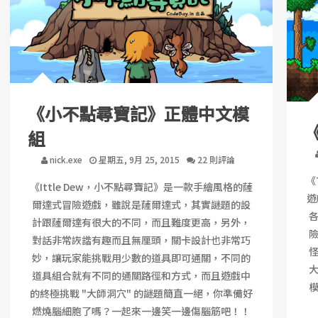
《小不點尋寶記》正體中文模
組
nick.exe
星期五, 9月 25, 2015
22 則評論
《
《Ittle Dew，小不點尋寶記》是一款手繪風格的薩
遊
爾達式冒險遊戲，雖說是薩爾達式，其實謎題的設
計跟薩爾達有很大的不同，而且難度更高，另外，
對話非常詼諧有趣而且無厘頭，關卡設計也非常巧
妙，讓玩家能挑戰用少數的道具即可通關，不同的
道具組合就有不同的通關路徑和方式，而且遊戲中
的終極挑戰 "大師洞穴" 的謎題簡直一絕，你準備好
燃燒腦細胞了嗎？一起來一邊笑一邊傷腦筋吧！！