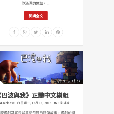
你滿滿的驚豔。 ...
閱讀全文
《巴波與我》正體中文模組
nick.exe
星期一, 12月 16, 2013
9 則評論
這款遊戲其實是以童話包裝的悲傷故事，遊戲的開