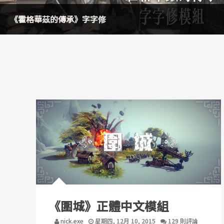
《霍格華茲的傳承》去去黑體走
《圍城》正體中文模組
nick.exe
星期四, 12月 10, 2015
129 則評論