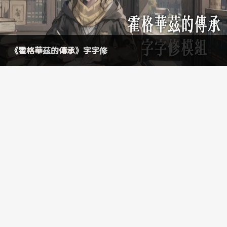
《霍格華茲的傳承》字字修