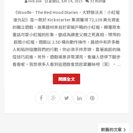
nick.exe
星期日, 6月 14, 2015
33 則評論
《Woolfe - The Red Hood Diaries，大野狼沃夫：小紅帽
復仇記》是一款於 Kickstarter 集資獲得 72,139 美元資金
的獨立遊戲，故事題材來自於家喻戶曉的小紅帽，顛覆原本
童話可愛小紅帽的形象，變成為調查父親之死真相，慓悍的
超酷小紅帽。遊戲以 2.5D 橫向動作操作，路途中有許多敵
人和陷阱阻攔我們的行動，你必須手持斧頭，靠著高超的操
控技巧前進，另外，遊戲場景非常漂亮，會讓人想停下腳步
看看呢。我想很多人看到這遊戲會想起愛麗絲吧（笑）。 ...
閱讀全文
較舊的文章