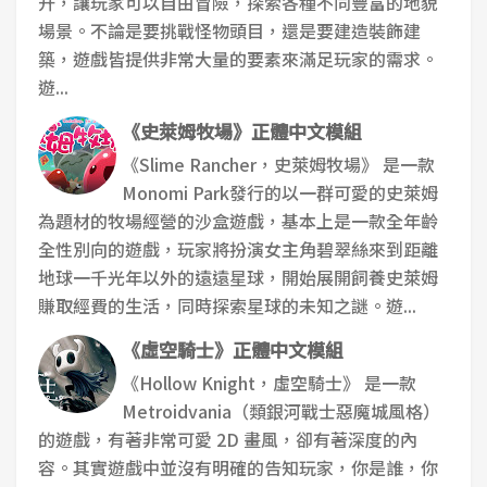
升，讓玩家可以自由冒險，探索各種不同豐富的地貌
場景。不論是要挑戰怪物頭目，還是要建造裝飾建
築，遊戲皆提供非常大量的要素來滿足玩家的需求。
遊...
《史萊姆牧場》正體中文模組
《Slime Rancher，史萊姆牧場》 是一款
Monomi Park發行的以一群可愛的史萊姆
為題材的牧場經營的沙盒遊戲，基本上是一款全年齡
全性別向的遊戲，玩家將扮演女主角碧翠絲來到距離
地球一千光年以外的遠遠星球，開始展開飼養史萊姆
賺取經費的生活，同時探索星球的未知之謎。遊...
《虛空騎士》正體中文模組
《Hollow Knight，虛空騎士》 是一款
Metroidvania（類銀河戰士惡魔城風格）
的遊戲，有著非常可愛 2D 畫風，卻有著深度的內
容。其實遊戲中並沒有明確的告知玩家，你是誰，你