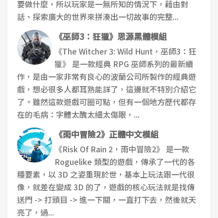
要做什麼，所以玩家是一無所知的情況下，藉由對
話、探索廣大的世界來拼湊出一切故事的完整...
《巫師3：狂獵》思源黑體模組
《The Witcher 3: Wild Hunt，巫師3：狂
獵》 是一款經典 RPG 巫師系列的最新續
作，是由一家非常有良心的波蘭公司所製作的經典遊
戲，想必很多人都耳熟能詳了，這邊就不特別介紹它
了。雖然這款遊戲可圈可點，但有一個地方歷代都存
在的毛病：字體太醜太細太傷眼，...
《雨中冒險2》正體中文模組
《Risk Of Rain 2，雨中冒險2》 是一款
Roguelike 類型的遊戲，傳承了一代的各
種要素，以 3D 之姿重現於世，基本上玩法跟一代很
像，就差在變成 3D 的了，遊戲的核心玩法就是找傳
送門 -> 打頭目 -> 進一下關，一直打下去，然後就天
亮了，過...