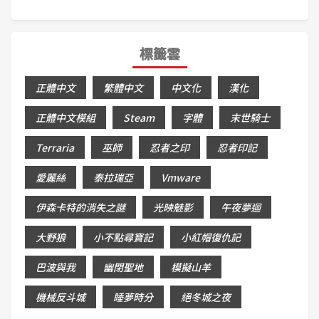
標籤雲
正體中文
繁體中文
中文化
漢化
正體中文模組
Steam
字體
末世騎士
Terraria
巫師
忍者之印
忍者印記
愛麗絲
泰拉瑞亞
Vmware
伊森卡特的消失之謎
光映魅影
午夜夢迴
大野狼
小不點尋寶記
小紅帽復仇記
巴波與我
幽閉聖地
模擬山羊
機械反斗城
睡夢時分
絕冬城之夜