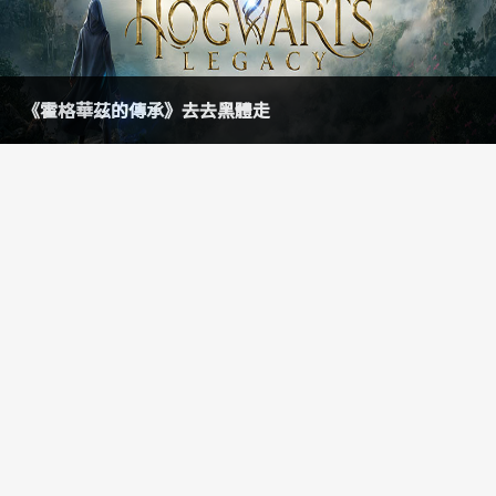
《霍格華茲的傳承》去去黑體走